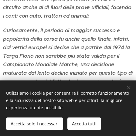
circuito anche al di fuori delle prove ufficiali, facendo
i conti con auto, trattori ed animali.
Curiosamente, il periodo di maggior successo e
popolarità della corsa fu anche quello finale, infatti,
dai vertici europei si decise che a partire dal 1974 la
Targa Florio non sarebbe più stata valida per il
Campionato Mondiale Marche, una decisione
maturata dal lento declino iniziato per questo tipo di
gare, ma anche dal fatto che le nuove tecnologie
esigevano una maggiore sicurezza che il lungo e
Utilizziamo i cookie per consentire il corretto funzionamento
tortuoso percorso della vecchia Targa, dove l'abilità
e la sicurezza del nostro sito web e per offrirti la migliore
del pilota faceva la differenza, non era più in grado
esperienza utente possibile.
di dare.
Accetta solo i necessari
Accetta tutti
Quella del '73 fu dunque l'ultima avventura