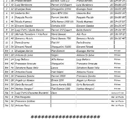
********************