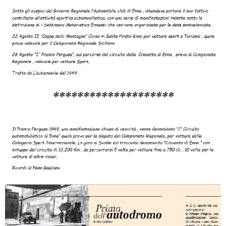
********************