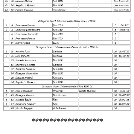
********************