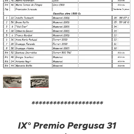
********************
IX° Premio Pergusa 31