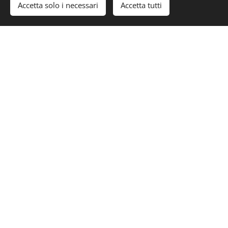
VI^ Coppa d'Oro di Sicilia
Accetta solo i necessari
Accetta tutti
29 Settembre 1957