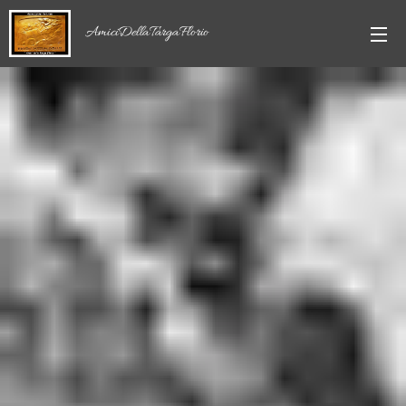
AmiciDellaTargaFlorio