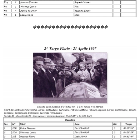
********************