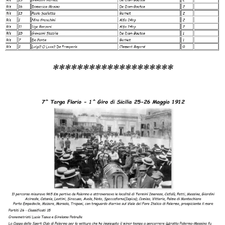
********************