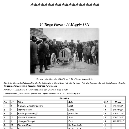
********************