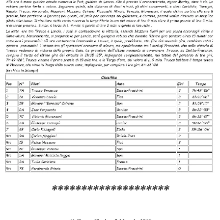
********************