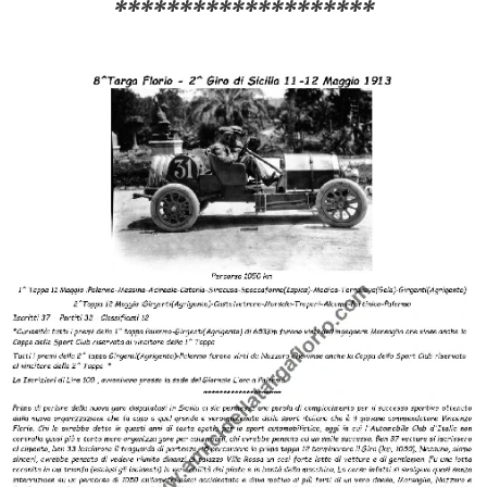
********************