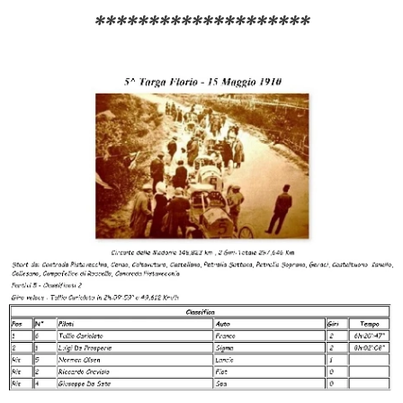
********************