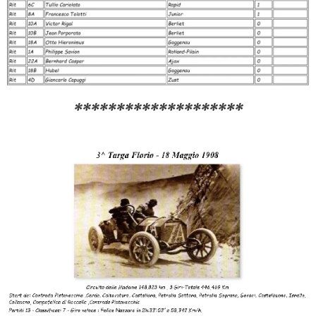
********************