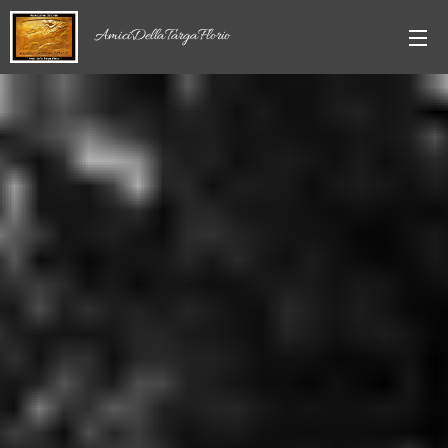
AmiciDellaTargaFlorio