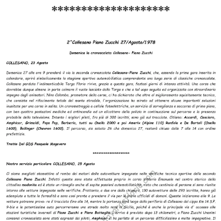
********************