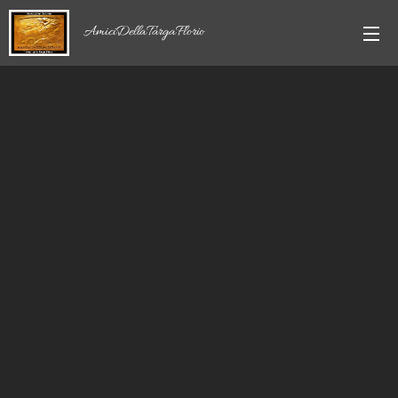
AmiciDellaTargaFlorio