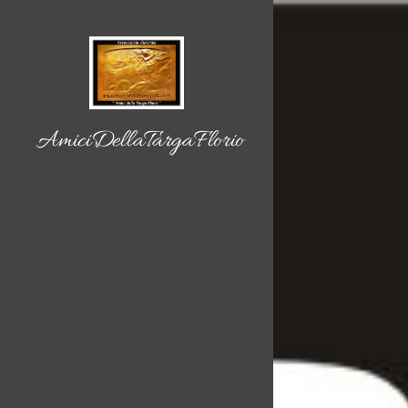
AmiciDellaTargaFlorio