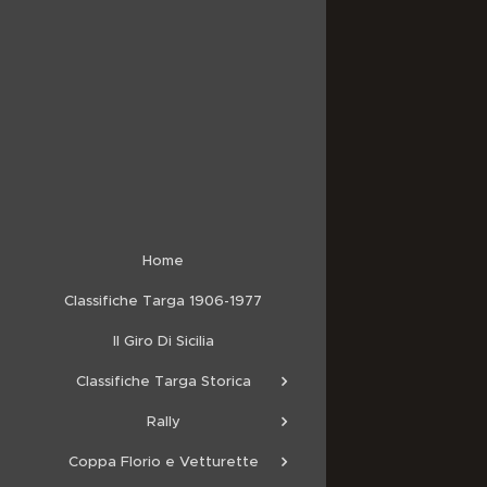
Home
Classifiche Targa 1906-1977
Il Giro Di Sicilia
Classifiche Targa Storica
Rally
Coppa Florio e Vetturette