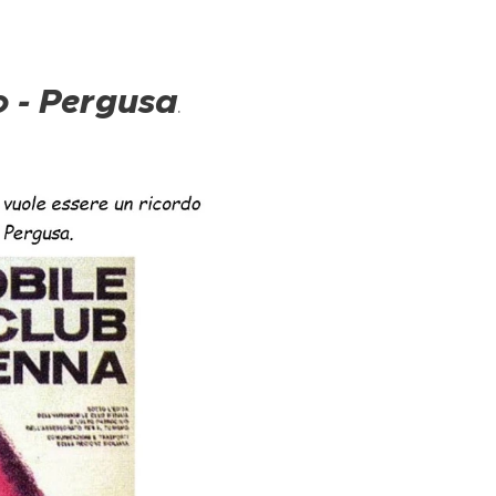
o - Pergusa
.