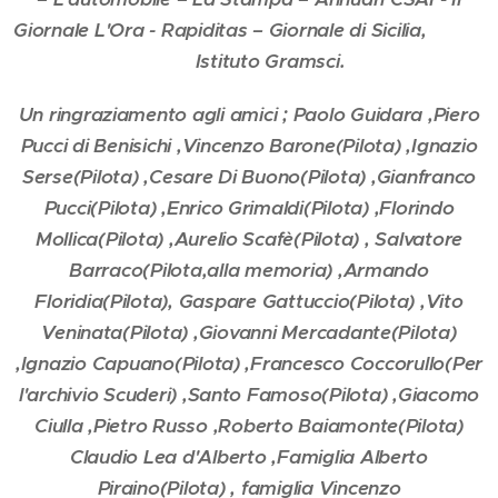
Giornale L'Ora - Rapiditas – Giornale di Sicilia,
Istituto Gramsci.
Un ringraziamento agli amici ; Paolo Guidara ,Piero
Pucci di Benisichi ,Vincenzo Barone(Pilota) ,Ignazio
Serse(Pilota) ,Cesare Di Buono(Pilota) ,Gianfranco
Pucci(Pilota) ,Enrico Grimaldi(Pilota) ,Florindo
Mollica(Pilota) ,Aurelio Scafè(Pilota) , Salvatore
Barraco(Pilota,alla memoria) ,Armando
Floridia(Pilota), Gaspare Gattuccio(Pilota) ,Vito
Veninata(Pilota) ,Giovanni Mercadante(Pilota)
,Ignazio Capuano(Pilota) ,Francesco Coccorullo(Per
l'archivio Scuderi) ,Santo Famoso(Pilota) ,Giacomo
Ciulla ,Pietro Russo ,Roberto Baiamonte(Pilota)
Claudio Lea d'Alberto ,Famiglia Alberto
Piraino(Pilota) , famiglia Vincenzo