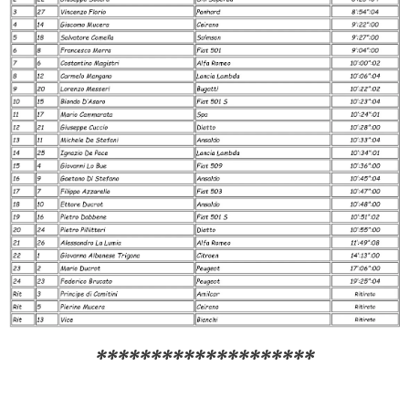
********************