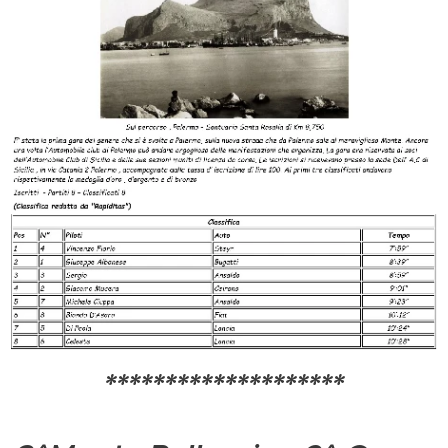
********************