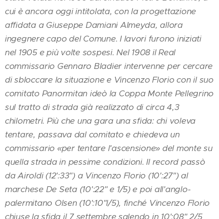
cui è ancora oggi intitolata, con la progettazione
affidata a Giuseppe Damiani Almeyda, allora
ingegnere capo del Comune. I lavori furono iniziati
nel 1905 e più volte sospesi. Nel 1908 il Real
commissario Gennaro Bladier intervenne per cercare
di sbloccare la situazione e Vincenzo Florio con il suo
comitato Panormitan ideò la Coppa Monte Pellegrino
sul tratto di strada già realizzato di circa 4,3
chilometri. Più che una gara una sfida: chi voleva
tentare, passava dal comitato e chiedeva un
commissario «per tentare l'ascensione» del monte su
quella strada in pessime condizioni. Il record passò
da Airoldi (12':33") a Vincenzo Florio (10':27") al
marchese De Seta (10':22" e 1/5) e poi all'anglo-
palermitano Olsen (10':10"l/5), finché Vincenzo Florio
chiuse la sfida il 7 settembre salendo in 10':08" 2/5