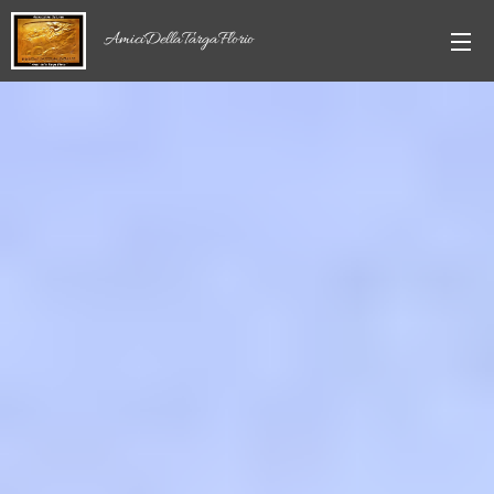
AmiciDellaTargaFlorio