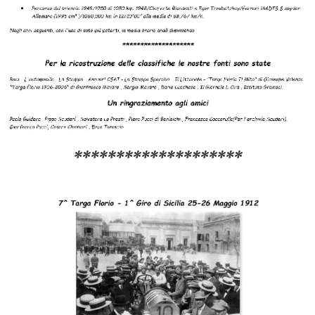
********************