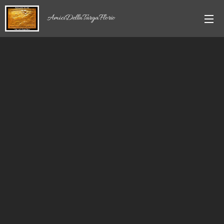
AmiciDellaTargaFlorio