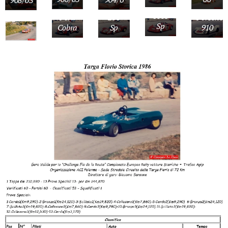
908/03
Abarth
Agg
Dino
Amalfita
1000
Ford
206
Porsche
Sp
Cobra
Sp
910