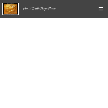
AmiciDellaTargaFlorio