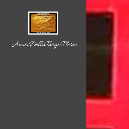
AmiciDellaTargaFlorio