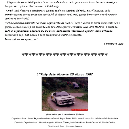
*************************