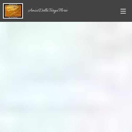
AmiciDellaTargaFlorio