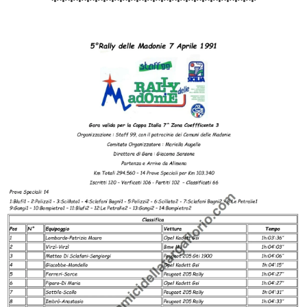
*************************