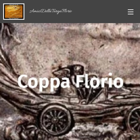
AmiciDellaTargaFlorio