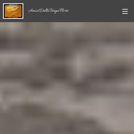
AmiciDellaTargaFlorio